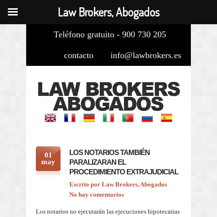
Law Brokers, Abogados
Teléfono gratuito - 900 730 205
contacto
info@lawbrokers.es
LOS NOTARIOS TAMBIÉN
01
may
PARALIZARAN EL
PROCEDIMIENTO EXTRAJUDICIAL
Escrito por
Law Brokers, Abogados
No hay comentarios
Los notarios no ejecutarán las ejecuciones hipotecarias