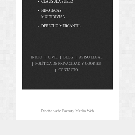
CLAUSULA SUELO
HIPOTECAS
MULTIDIVISA
DERECHO MERCANTIL
INICIO
CIVIL
BLOG
AVISO LEGAL
POLÍTICA DE PRIVACIDAD Y COOKIES
CONTACTO
Diseño web
:
Factory Media Web