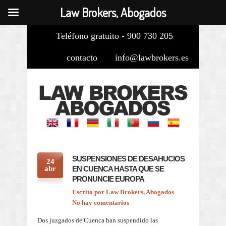
Law Brokers, Abogados
Teléfono gratuito - 900 730 205
contacto
info@lawbrokers.es
SUSPENSIONES DE DESAHUCIOS
24
abr
EN CUENCA HASTA QUE SE
PRONUNCIE EUROPA
Escrito por
Law Brokers, Abogados
No hay comentarios
Dos juzgados de Cuenca han suspendido las