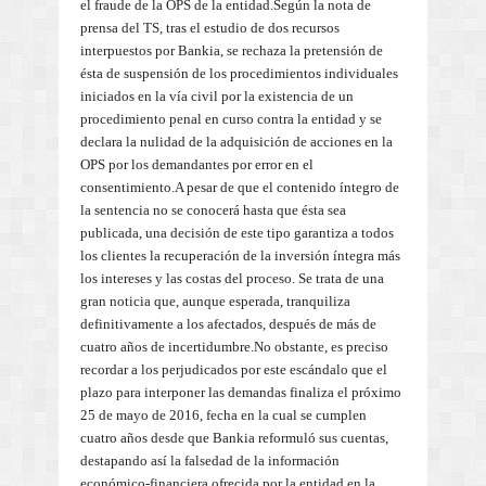
el fraude de la OPS de la entidad.Según la nota de
prensa del TS, tras el estudio de dos recursos
interpuestos por Bankia, se rechaza la pretensión de
ésta de suspensión de los procedimientos individuales
iniciados en la vía civil por la existencia de un
procedimiento penal en curso contra la entidad y se
declara la nulidad de la adquisición de acciones en la
OPS por los demandantes por error en el
consentimiento.A pesar de que el contenido íntegro de
la sentencia no se conocerá hasta que ésta sea
publicada, una decisión de este tipo garantiza a todos
los clientes la recuperación de la inversión íntegra más
los intereses y las costas del proceso. Se trata de una
gran noticia que, aunque esperada, tranquiliza
definitivamente a los afectados, después de más de
cuatro años de incertidumbre.No obstante, es preciso
recordar a los perjudicados por este escándalo que el
plazo para interponer las demandas finaliza el próximo
25 de mayo de 2016, fecha en la cual se cumplen
cuatro años desde que Bankia reformuló sus cuentas,
destapando así la falsedad de la información
económico-financiera ofrecida por la entidad en la