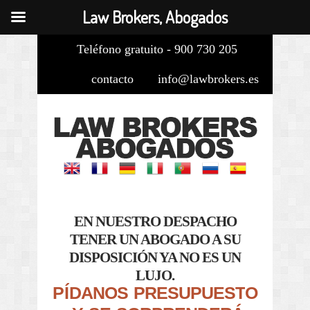
Law Brokers, Abogados
Teléfono gratuito - 900 730 205
contacto
info@lawbrokers.es
EN NUESTRO DESPACHO
TENER UN ABOGADO A SU
DISPOSICIÓN YA NO ES UN
LUJO.
P
Í
D
A
N
O
S
P
R
E
S
U
P
U
E
S
T
O