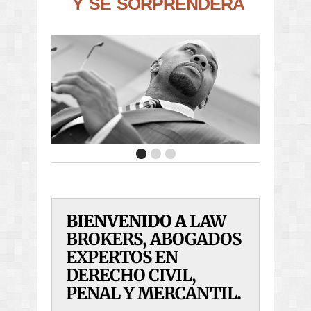
Y
S
E
S
O
R
P
R
E
N
D
E
R
Á
BIENVENIDO A
LAW
BROKERS, ABOGADOS
EXPERTOS EN
DERECHO CIVIL,
PENAL Y MERCANTIL
.