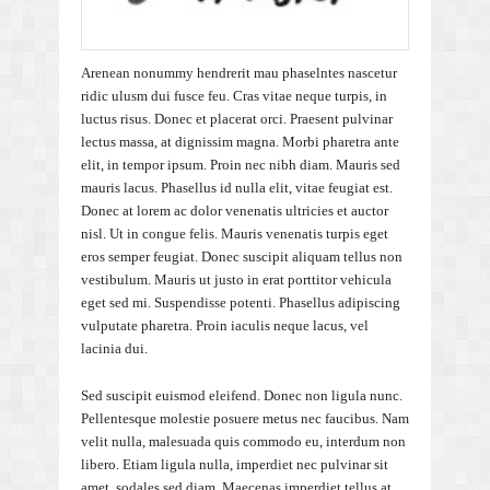
Arenean nonummy hendrerit mau phaselntes nascetur
ridic ulusm dui fusce feu. Cras vitae neque turpis, in
luctus risus. Donec et placerat orci. Praesent pulvinar
lectus massa, at dignissim magna. Morbi pharetra ante
elit, in tempor ipsum. Proin nec nibh diam. Mauris sed
mauris lacus. Phasellus id nulla elit, vitae feugiat est.
Donec at lorem ac dolor venenatis ultricies et auctor
nisl. Ut in congue felis. Mauris venenatis turpis eget
eros semper feugiat. Donec suscipit aliquam tellus non
vestibulum. Mauris ut justo in erat porttitor vehicula
eget sed mi. Suspendisse potenti. Phasellus adipiscing
vulputate pharetra. Proin iaculis neque lacus, vel
lacinia dui.
Sed suscipit euismod eleifend. Donec non ligula nunc.
Pellentesque molestie posuere metus nec faucibus. Nam
velit nulla, malesuada quis commodo eu, interdum non
libero. Etiam ligula nulla, imperdiet nec pulvinar sit
amet, sodales sed diam. Maecenas imperdiet tellus at