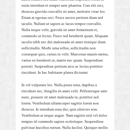
enim interdum et semper ante pharetra. Cras elit orci,
rhoncus gravida convallis sit amet, molestie vitae leo.
Etiam at egestas orci. Fusce auctor pretium diam sed
iaculis. Nullam ut sapien ac lacus tempor convallis.
Nulla neque velit, gravida sit amet fermentum et,
commodo ut lectus. Fusce sed hendrerit quam. Aliquam
iaculis nibh nec dui malesuada sit amet tristique diam
sollicitudin. Morbi urna tellus, sollicitudin non
consequat quis, cursus in velit. Maecenas mauris metus,
varius eu hendrerit ut, mattis nec quam. Suspendisse
potenti. Suspendisse pretium arcu ac lectus porttitor
tincidunt. In hac habitasse platea dictumst.
In vel vulputate leo. Nulla purus urna, dapibus a
tincidunt nec, fringilla sit amet velit. Pellentesque ante
nunc, posuere sit amet malesuada in, porttitor sed
lorem. Vestibulum ullamcorper sagittis lorem non
rhoncus. In interdum urna dui, quis ultricies sem.
Vestibulum at neque augue. Nam sagittis nisl vel dolor
tempus id commodo sapien scelerisque. Suspendisse
pulvinar faucibus rutrum. Nulla facilisi. Quisque mollis