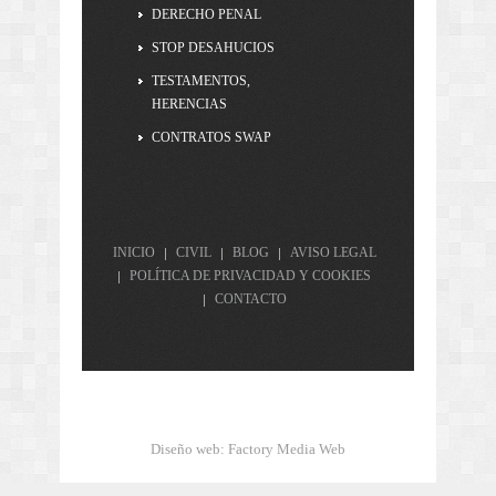
DERECHO PENAL
STOP DESAHUCIOS
TESTAMENTOS,
HERENCIAS
CONTRATOS SWAP
INICIO
CIVIL
BLOG
AVISO LEGAL
POLÍTICA DE PRIVACIDAD Y COOKIES
CONTACTO
Diseño web
:
Factory Media Web