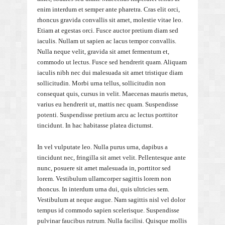
enim interdum et semper ante pharetra. Cras elit orci,
rhoncus gravida convallis sit amet, molestie vitae leo.
Etiam at egestas orci. Fusce auctor pretium diam sed
iaculis. Nullam ut sapien ac lacus tempor convallis.
Nulla neque velit, gravida sit amet fermentum et,
commodo ut lectus. Fusce sed hendrerit quam. Aliquam
iaculis nibh nec dui malesuada sit amet tristique diam
sollicitudin. Morbi urna tellus, sollicitudin non
consequat quis, cursus in velit. Maecenas mauris metus,
varius eu hendrerit ut, mattis nec quam. Suspendisse
potenti. Suspendisse pretium arcu ac lectus porttitor
tincidunt. In hac habitasse platea dictumst.
In vel vulputate leo. Nulla purus urna, dapibus a
tincidunt nec, fringilla sit amet velit. Pellentesque ante
nunc, posuere sit amet malesuada in, porttitor sed
lorem. Vestibulum ullamcorper sagittis lorem non
rhoncus. In interdum urna dui, quis ultricies sem.
Vestibulum at neque augue. Nam sagittis nisl vel dolor
tempus id commodo sapien scelerisque. Suspendisse
pulvinar faucibus rutrum. Nulla facilisi. Quisque mollis