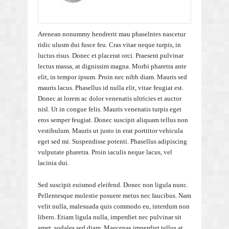
Arenean nonummy hendrerit mau phaselntes nascetur
ridic ulusm dui fusce feu. Cras vitae neque turpis, in
luctus risus. Donec et placerat orci. Praesent pulvinar
lectus massa, at dignissim magna. Morbi pharetra ante
elit, in tempor ipsum. Proin nec nibh diam. Mauris sed
mauris lacus. Phasellus id nulla elit, vitae feugiat est.
Donec at lorem ac dolor venenatis ultricies et auctor
nisl. Ut in congue felis. Mauris venenatis turpis eget
eros semper feugiat. Donec suscipit aliquam tellus non
vestibulum. Mauris ut justo in erat porttitor vehicula
eget sed mi. Suspendisse potenti. Phasellus adipiscing
vulputate pharetra. Proin iaculis neque lacus, vel
lacinia dui.
Sed suscipit euismod eleifend. Donec non ligula nunc.
Pellentesque molestie posuere metus nec faucibus. Nam
velit nulla, malesuada quis commodo eu, interdum non
libero. Etiam ligula nulla, imperdiet nec pulvinar sit
amet, sodales sed diam. Maecenas imperdiet tellus at