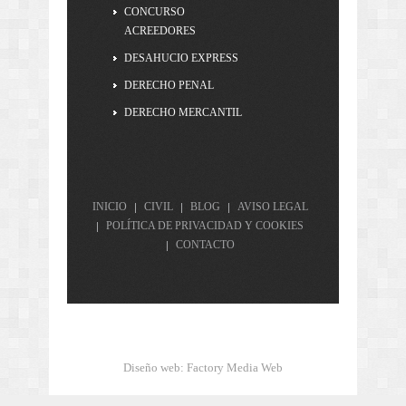
CONCURSO
ACREEDORES
DESAHUCIO EXPRESS
DERECHO PENAL
DERECHO MERCANTIL
INICIO
CIVIL
BLOG
AVISO LEGAL
POLÍTICA DE PRIVACIDAD Y COOKIES
CONTACTO
Diseño web
:
Factory Media Web