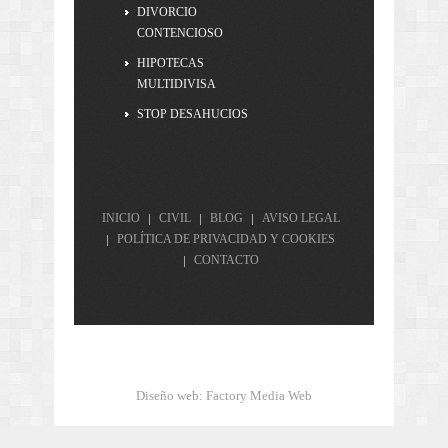
DIVORCIO
CONTENCIOSO
HIPOTECAS
MULTIDIVISA
STOP DESAHUCIOS
INICIO
CIVIL
BLOG
AVISO LEGAL
POLÍTICA DE PRIVACIDAD Y COOKIES
CONTACTO
Diseño web
:
Factory Media Web