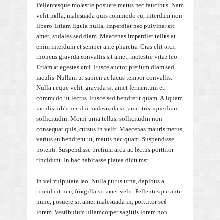
Pellentesque molestie posuere metus nec faucibus. Nam
velit nulla, malesuada quis commodo eu, interdum non
libero. Etiam ligula nulla, imperdiet nec pulvinar sit
amet, sodales sed diam. Maecenas imperdiet tellus at
enim interdum et semper ante pharetra. Cras elit orci,
rhoncus gravida convallis sit amet, molestie vitae leo.
Etiam at egestas orci. Fusce auctor pretium diam sed
iaculis. Nullam ut sapien ac lacus tempor convallis.
Nulla neque velit, gravida sit amet fermentum et,
commodo ut lectus. Fusce sed hendrerit quam. Aliquam
iaculis nibh nec dui malesuada sit amet tristique diam
sollicitudin. Morbi urna tellus, sollicitudin non
consequat quis, cursus in velit. Maecenas mauris metus,
varius eu hendrerit ut, mattis nec quam. Suspendisse
potenti. Suspendisse pretium arcu ac lectus porttitor
tincidunt. In hac habitasse platea dictumst.
In vel vulputate leo. Nulla purus urna, dapibus a
tincidunt nec, fringilla sit amet velit. Pellentesque ante
nunc, posuere sit amet malesuada in, porttitor sed
lorem. Vestibulum ullamcorper sagittis lorem non