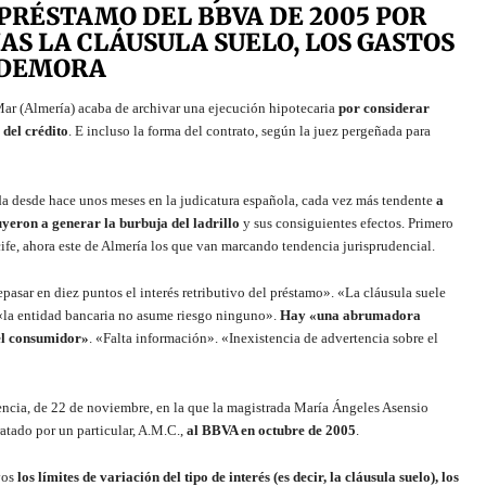
PRÉSTAMO DEL BBVA DE 2005 POR
S LA CLÁUSULA SUELO, LOS GASTOS
E DEMORA
ar (Almería) acaba de archivar una ejecución hipotecaria
por considerar
 del crédito
. E incluso la forma del contrato, según la juez pergeñada para
ada desde hace unos meses en la judicatura española, cada vez más tendente
a
uyeron a generar la burbuja del ladrillo
y sus consiguientes efectos. Primero
ife, ahora este de Almería los que van marcando tendencia jurisprudencial.
pasar en diez puntos el interés retributivo del préstamo». «La cláusula suele
«la entidad bancaria no asume riesgo ninguno».
Hay «una abrumadora
del consumidor»
. «Falta información». «Inexistencia de advertencia sobre el
tencia, de 22 de noviembre, en la que la magistrada María Ángeles Asensio
tado por un particular, A.M.C.,
al BBVA en octubre de 2005
.
vos
los límites de variación del tipo de interés (es decir, la cláusula suelo), los