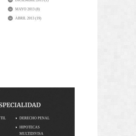
DICIEMBRE 2013
(1)
MAYO 2013
(8)
ABRIL 2013
(19)
SPECIALIDAD
TIL
DERECHO PENAL
HIPOTECAS
MULTIDIVISA