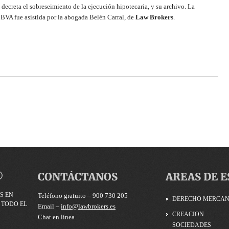
 decreta el sobreseimiento de la ejecución hipotecaria, y su archivo. La
BBVA fue asistida por la abogada Belén Carral, de
Law Brokers
.
©
CONTÁCTANOS
AREAS DE E
S EN
Teléfono gratuito – 900 730 205
DERECHO MERCAN
 TODO EL
Email –
info@lawbrokers.es
CREACION
Chat en línea
SOCIEDADES